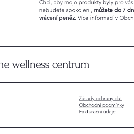
Chci, aby moje produkty byly pro vá
nebudete spokojeni,
můžete do 7 dn
vrácení peněz.
Více informací v Obc
ine wellness centrum
Zásady ochrany dat
Obchodní podmínky
Fakturační údaje