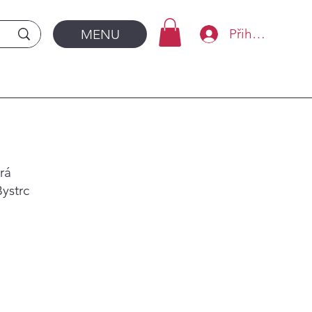
Přihlásit se
MENU
rá​
ystrc​