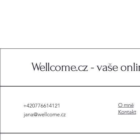
Wellcome.cz - vaše onl
O mně
+420776614121
Kontakt
jana@wellcome.cz