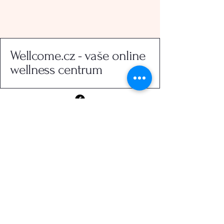
Wellcome.cz - vaše online
wellness centrum
+420776614121
jana@wellcome.cz
O mně
Kontakt