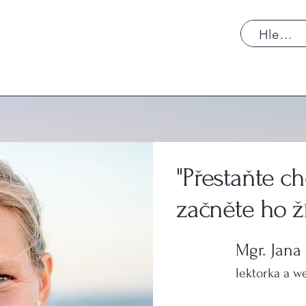
"Přestaňte ch
začněte ho ží
Mgr. Jana
lektorka a w