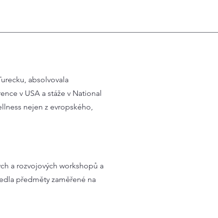
Turecku, absolvovala
ence v USA a stáže v National
ellness nejen z evropského,
vých a rozvojových workshopů a
 vedla předměty zaměřené na