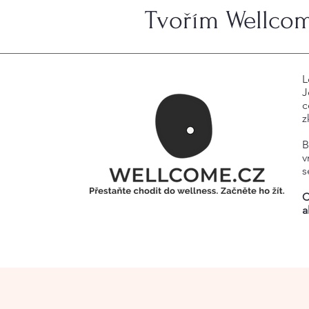
Tvořím Wellcom
L
J
c
z
B
v
s
C
a