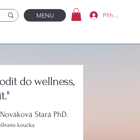
Přihlásit se
MENU
odit do wellness,
t."
 Nováková Stará PhD.
ellness koučka