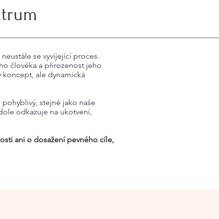
ntrum
neustále se vyvíjející proces.
ho člověka a přirozenost jeho
ný koncept, ale dynamická
e pohyblivý, stejně jako naše
 dole odkazuje na ukotvení,
osti ani o dosažení pevného cíle,