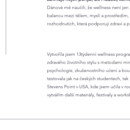
Dánové mě naučili, že wellness není jen
balancu mezi tělem, myslí a prostředím,
rozhodnutích, která podporují zdraví a
Vytvořila jsem 13týdenní wellness progra
zdravého životního stylu s metodami min
psychologie, zkušenostního učení a ko
testovala jak na českých studentech, tak
Stevens Point v USA, kde jsem učila v r
vytvářím další materiály, festivaly a work