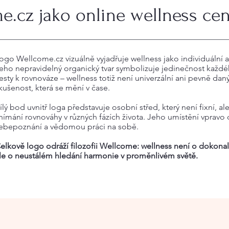
e.cz jako online wellness ce
ogo Wellcome.cz vizuálně vyjadřuje wellness jako individuální a 
eho nepravidelný organický tvar symbolizuje jedinečnost každé
esty k rovnováze – wellness totiž není univerzální ani pevně da
kušenost, která se mění v čase.
ílý bod uvnitř loga představuje osobní střed, který není fixní, al
nímání rovnováhy v různých fázích života. Jeho umístění vpravo
ebepoznání a vědomou práci na sobě.
elkově logo odráží filozofii Wellcome: wellness není o dokonal
le o neustálém hledání harmonie v proměnlivém světě.