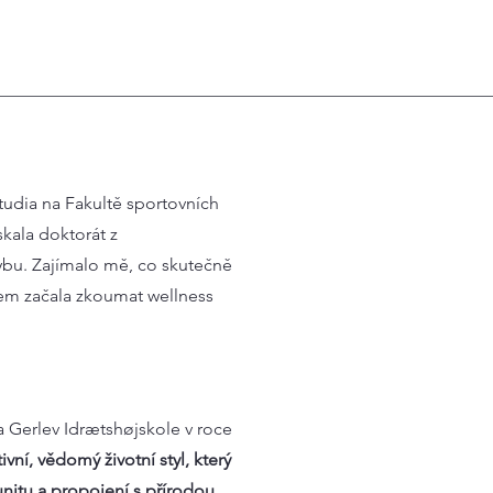
tudia na Fakultě sportovních
skala doktorát z
ybu. Zajímalo mě, co skutečně
jsem začala zkoumat wellness
a Gerlev Idrætshøjskole v roce
ivní, vědomý životní styl, který
unitu a propojení s přírodou
.