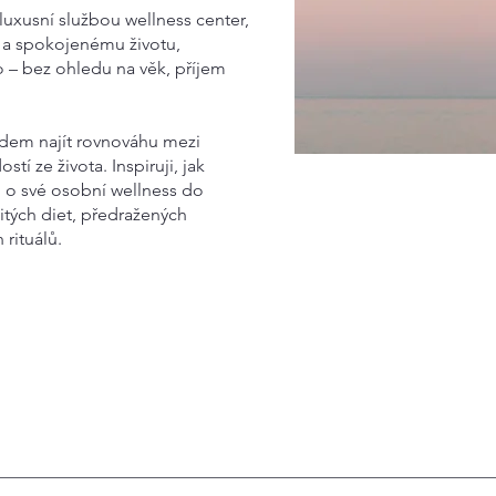
luxusní službou wellness center,
 a spokojenému životu,
– bez ohledu na věk, příjem
dem najít rovnováhu mezi
tí ze života. Inspiruji, jak
i o své osobní wellness do
tých diet, předražených
rituálů.