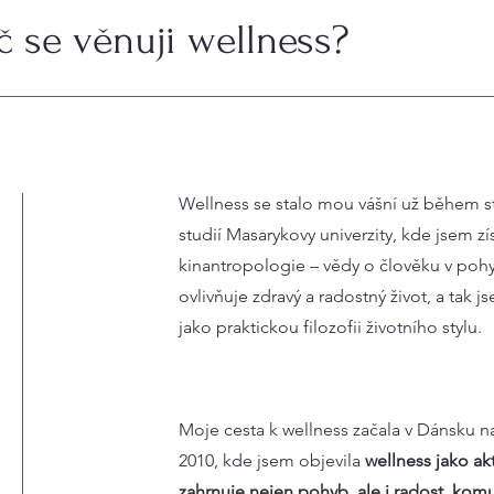
 se věnuji wellness?
Wellness se stalo mou vášní už během s
studií Masarykovy univerzity, kde jsem zí
kinantropologie – vědy o člověku v poh
ovlivňuje zdravý a radostný život, a tak 
jako praktickou filozofii životního stylu.
Moje cesta k wellness začala v Dánsku n
2010, kde jsem objevila
wellness jako akt
zahrnuje nejen pohyb, ale i radost, kom