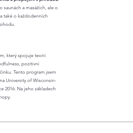
 o saunách a masážích, ale o
 a také o každodenních
 pohodu.
m, který spojuje teorii
dfulness, pozitivní
učinku. Tento program jsem
 na University of Wisconsin-
oce 2016. Na jeho základech
shopy.