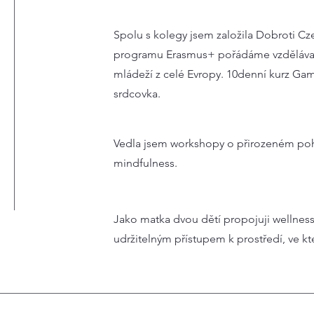
Spolu s kolegy jsem založila Dobroti Cz
programu Erasmus+ pořádáme vzdělávací
mládeží z celé Evropy. 10denní kurz Ga
srdcovka.
Vedla jsem workshopy o přirozeném pohy
mindfulness.
Jako matka dvou dětí propojuji wellnes
udržitelným přístupem k prostředí, ve k