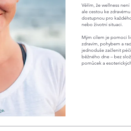
Věřím, že wellness není 
ale cestou ke zdravému
dostupnou pro každého 
nebo životní situaci.
Mým cílem je pomoci li
zdravím, pohybem a rados
jednoduše začlenit péč
běžného dne – bez složi
pomůcek a esoterických 