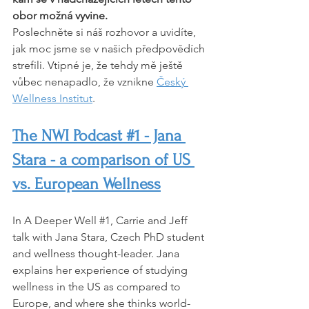
obor možná vyvine.
Poslechněte si náš rozhovor a uvidíte, 
jak moc jsme se v našich předpovědích 
strefili. Vtipné je, že tehdy mě ještě 
vůbec nenapadlo, že vznikne 
Český 
Wellness Institut
.
The NWI Podcast #1 - Jana 
Stara - a comparison of US 
vs. European Wellness
In A Deeper Well 
#1
, Carrie and Jeff 
talk with Jana Stara, Czech PhD student 
and wellness thought-leader. Jana 
explains her experience of studying 
wellness in the US as compared to 
Europe, and where she thinks world-