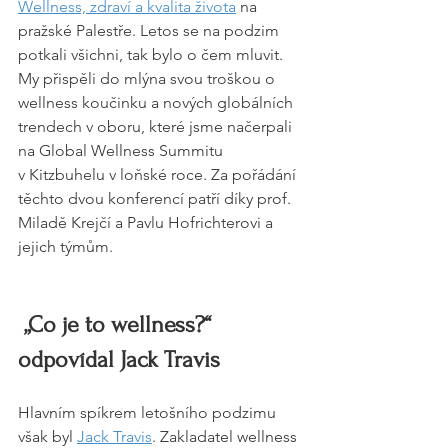
Wellness, zdraví a kvalita života
 na 
pražské Palestře. Letos se na podzim 
potkali všichni, tak bylo o čem mluvit. 
My přispěli do mlýna svou troškou o 
wellness koučinku a nových globálních 
trendech v oboru, které jsme načerpali 
na Global Wellness Summitu 
v Kitzbuhelu v loňské roce. Za pořádání 
těchto dvou konferencí patří díky prof. 
Miladě Krejčí a Pavlu Hofrichterovi a 
jejich týmům.
 „Co je to wellness?“ 
odpovídal Jack Travis
Hlavním spíkrem letošního podzimu 
však byl 
Jack Travis
. Zakladatel wellness 