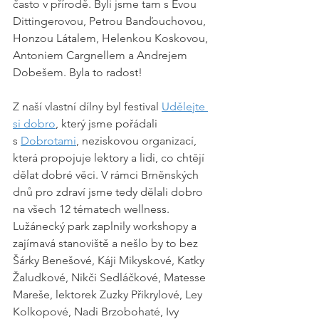
často v přírodě. Byli jsme tam s Evou 
Dittingerovou, Petrou Banďouchovou, 
Honzou Látalem, Helenkou Koskovou, 
Antoniem Cargnellem a Andrejem 
Dobešem. Byla to radost!
Z naší vlastní dílny byl festival 
Udělejte 
si dobro
, který jsme pořádali 
s 
Dobrotami
, neziskovou organizací, 
která propojuje lektory a lidi, co chtějí 
dělat dobré věci. V rámci Brněnských 
dnů pro zdraví jsme tedy dělali dobro 
na všech 12 tématech wellness. 
Lužánecký park zaplnily workshopy a 
zajímavá stanoviště a nešlo by to bez 
Šárky Benešové, Káji Mikyskové, Katky 
Žaludkové, Nikči Sedláčkové, Matesse 
Mareše, lektorek Zuzky Přikrylové, Ley 
Kolkopové, Nadi Brzobohaté, Ivy 