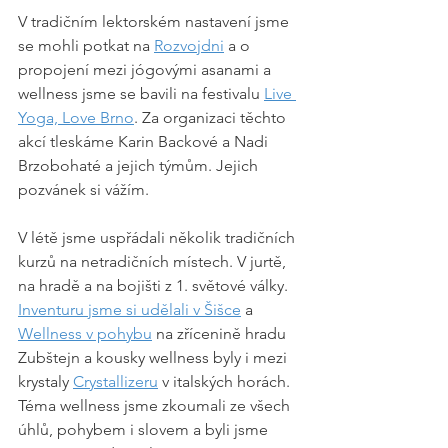
V tradičním lektorském nastavení jsme 
se mohli potkat na 
Rozvojdni
 a o 
propojení mezi jógovými asanami a 
wellness jsme se bavili na festivalu 
Live 
Yoga, Love Brno
. Za organizaci těchto 
akcí tleskáme Karin Backové a Nadi 
Brzobohaté a jejich týmům. Jejich 
pozvánek si vážím.
V létě jsme uspřádali několik tradičních 
kurzů na netradičních místech. V jurtě, 
na hradě a na bojišti z 1. světové války. 
Inventuru jsme si udělali v Šišce
 a 
Wellness v pohybu
 na zřícenině hradu 
Zubštejn a kousky wellness byly i mezi 
krystaly 
Crystallizeru
 v italských horách. 
Téma wellness jsme zkoumali ze všech 
úhlů, pohybem i slovem a byli jsme 