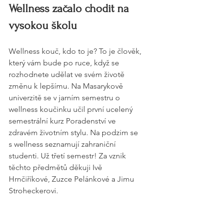
Wellness začalo chodit na 
vysokou školu
Wellness kouč, kdo to je? To je člověk, 
který vám bude po ruce, když se 
rozhodnete udělat ve svém životě 
změnu k lepšímu. Na Masarykově 
univerzitě se v jarním semestru o 
wellness koučinku učil první ucelený 
semestrální kurz Poradenství ve 
zdravém životním stylu. Na podzim se 
s wellness seznamují zahraniční 
studenti. Už třetí semestr! Za vznik 
těchto předmětů děkuji Ivě 
Hrnčiříkové, Zuzce Pelánkové a Jimu 
Stroheckerovi.