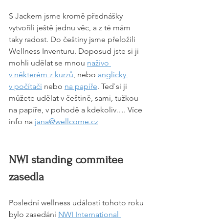
S Jackem jsme kromě přednášky 
vytvořili ještě jednu věc, a z té mám 
taky radost. Do češtiny jsme přeložili 
Wellness Inventuru. Doposud jste si ji 
mohli udělat se mnou 
naživo 
v některém z kurzů
, nebo 
anglicky 
v počítači
 nebo 
na papíře
. Teď si ji 
můžete udělat v češtině, sami, tužkou 
na papíře, v pohodě a kdekoliv…. Více 
info na 
jana@wellcome.cz
NWI standing commitee 
zasedla
Poslední wellness událostí tohoto roku 
bylo zasedání 
NWI International 