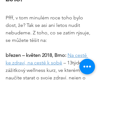
Pfff, v tom minulém roce toho bylo 
dost, že? Tak se asi ani letos nudit 
nebudeme. Z toho, co se zatím rýsuje, 
se můžete těšit na:
březen – květen 2018, Brno:
Na cestě 
ke zdraví, na cestě k sobě
 – 13týdenní 
zážitkový wellness kurz, ve kterém se 
naučíte starat o svoje zdraví, nejen o 
svoje tělo (vhodný zejména pro ty, kdo 
si lámou hlavu nad tím, co těch 5 let 
zkoumám)
únor 2018 – leden 2019, Brno:
Wellness 
kruh
 – pravidelná setkávání pro ty, kdo 
už se sebou začali pracovat a hodila by 
se jim podpora skupiny, která v tom 