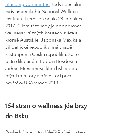
Standing Committee
, tedy speciální 
rady amerického National Wellness 
Institutu, které se konalo 28. prosince 
2017. Cílem této rady je podporovat 
wellness v různých koutech světa a 
kromě Austrálie, Japonska Mexika a 
Jihoafrické republiky, má v radě 
zastoupení i Česká republika. Za to 
patří dík pánům Bobovi Boydovi a 
Johnu Munsonovi, kteří byli a jsou 
mými mentory a přáteli od první 
návštěvy USA v roce 2013.
154 stran o wellness jde brzy 
do tisku
Poslední, ale o to důležitější věc, která 