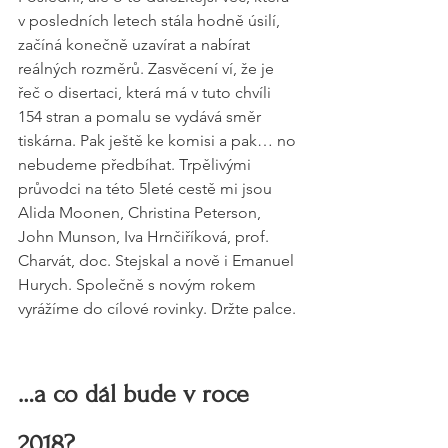
v posledních letech stála hodně úsilí, 
začíná konečně uzavírat a nabírat 
reálných rozměrů. Zasvěcení ví, že je 
řeč o disertaci, která má v tuto chvíli 
154 stran a pomalu se vydává směr 
tiskárna. Pak ještě ke komisi a pak… no 
nebudeme předbíhat. Trpělivými 
průvodci na této 5leté cestě mi jsou 
Alida Moonen, Christina Peterson, 
John Munson, Iva Hrnčiříková, prof. 
Charvát, doc. Stejskal a nově i Emanuel 
Hurych. Společně s novým rokem 
vyrážíme do cílové rovinky. Držte palce.
…a co dál bude v roce 
2018?