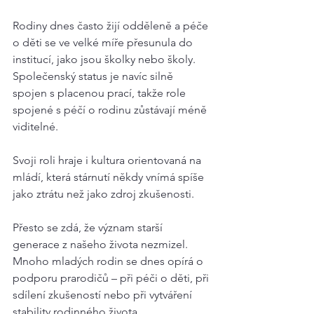
Rodiny dnes často žijí odděleně a péče 
o děti se ve velké míře přesunula do 
institucí, jako jsou školky nebo školy. 
Společenský status je navíc silně 
spojen s placenou prací, takže role 
spojené s péčí o rodinu zůstávají méně 
viditelné.
Svoji roli hraje i kultura orientovaná na 
mládí, která stárnutí někdy vnímá spíše 
jako ztrátu než jako zdroj zkušenosti.
Přesto se zdá, že význam starší 
generace z našeho života nezmizel. 
Mnoho mladých rodin se dnes opírá o 
podporu prarodičů – při péči o děti, při 
sdílení zkušeností nebo při vytváření 
stability rodinného života.