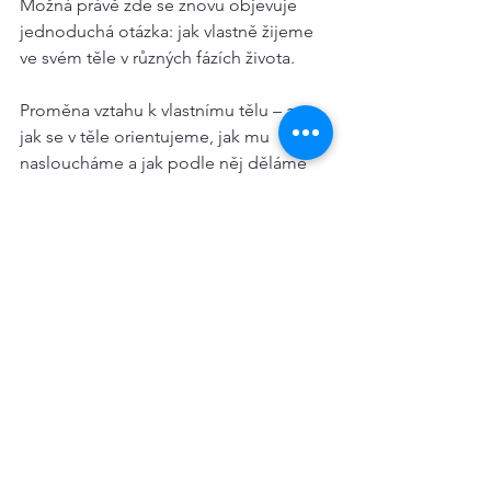
Možná právě zde se znovu objevuje 
jednoduchá otázka: jak vlastně žijeme 
ve svém těle v různých fázích života.
Proměna vztahu k vlastnímu tělu – a to, 
jak se v těle orientujeme, jak mu 
nasloucháme a jak podle něj děláme 
životní rozhodnutí – je také jedním z 
témat knihy, kterou právě připravuji. 
Věnuje se tomu, jak se naše tělesná 
zkušenost proměňuje v průběhu života 
a jak ovlivňuje způsob, jakým žijeme, 
pracujeme i navazujeme vztahy.
Menopauza je v tomto smyslu jen 
jedním z momentů, kdy se tato otázka 
může znovu otevřít.