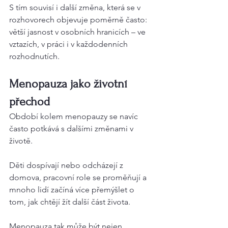
S tím souvisí i další změna, která se v 
rozhovorech objevuje poměrně často: 
větší jasnost v osobních hranicích – ve 
vztazích, v práci i v každodenních 
rozhodnutích.
Menopauza jako životní 
přechod
Období kolem menopauzy se navíc 
často potkává s dalšími změnami v 
životě.
Děti dospívají nebo odcházejí z 
domova, pracovní role se proměňují a 
mnoho lidí začíná více přemýšlet o 
tom, jak chtějí žít další část života.
Menopauza tak může být nejen 