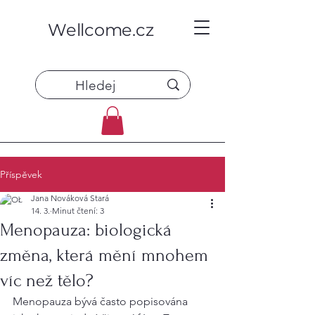
Wellcome.cz
Příspěvek
Jana Nováková Stará
14. 3.
Minut čtení: 3
Menopauza: biologická
změna, která mění mnohem
víc než tělo?
Menopauza bývá často popisována 