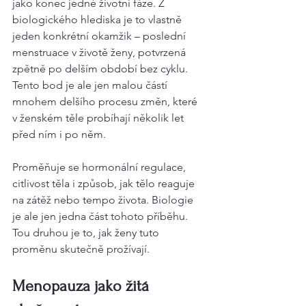
jako konec jedné životní fáze. Z 
biologického hlediska je to vlastně 
jeden konkrétní okamžik – poslední 
menstruace v životě ženy, potvrzená 
zpětně po delším období bez cyklu. 
Tento bod je ale jen malou částí 
mnohem delšího procesu změn, které 
v ženském těle probíhají několik let 
před ním i po něm.
Proměňuje se hormonální regulace, 
citlivost těla i způsob, jak tělo reaguje 
na zátěž nebo tempo života. Biologie 
je ale jen jedna část tohoto příběhu. 
Tou druhou je to, jak ženy tuto 
proměnu skutečně prožívají.
Menopauza jako žitá 