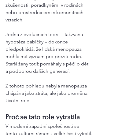
zkušenosti, poradkyněmi v rodinách 
nebo prostřednicemi v komunitních 
vztazích.
Jedna z evolučních teorií – takzvaná 
hypotéza babičky – dokonce 
předpokládá, že lidská menopauza 
mohla mít význam pro přežití rodin. 
Starší ženy totiž pomáhaly s péčí o děti 
a podporou dalších generací.
Z tohoto pohledu nebyla menopauza 
chápána jako ztráta, ale jako proměna 
životní role.
Proč se tato role vytratila
V moderní západní společnosti se 
tento kulturní rámec z velké části vytratil.