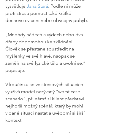
vysvětluje 
Jana Stará
. Podle ní může 
proti stresu pomoct také krátké 
dechové cvičení nebo obyčejný pohyb.
„Mnohdy nádech a výdech nebo dva 
dřepy dopomohou ke zklidnění. 
Člověk se přestane soustředit na 
myšlenky ve své hlavě, naopak se 
zaměří na své fyzické tělo a uvolní se,“ 
popisuje.
V koučinku se ve stresových situacích 
využívá model nazývaný "worst case 
scenario", při němž si klient představí 
nejhorší možný scénář, který by mohl 
v dané situaci nastat a uvědomí si širší 
kontext.