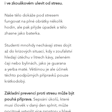
i ve zkouškovém ulevit od stresu.
Naše tělo dokáže pod stresem 
fungovat na plné obrátky několik 
hodin, ale pak přijde úpadek a tělo 
zhasne jako baterka.
Studenti mnohdy nechávají stres dojít 
až do krizových situací, kdy v zoufalství 
hledají útěchu v litrech kávy, zeleném 
čaji nebo bylinách, jako je guarana 
a yerba maté. Většinou je ale účinek 
těchto podpůrných přípravků pouze 
krátkodobý.
Základní prevencí proti stresu může být 
pouhá příprava.
 Sepsání úkolů, které 
musí člověk v daný den splnit, může 
pocitově vytvořit více prostoru v hlavě, 