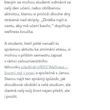
kterým se mohou studenti odměnit za 
celý den učení, nebo oblíbenou 
aktivitou, kterou si proloží dlouhé dny 
strávené nad skripty. „Zkrátka najít si 
cestu, aby mě učení bavilo,“ doplňuje 
wellness koučka.
A studenti, kteří ještě nenašli tu 
správnou aktivitu ke zmírnění stresu, si 
mohou v příštím semestru zapsat 
v rámci celouniverzitního 
tělocviku
 předmět p9012 Wellness – 
životní styl v praxi
 a společně s Janou 
Starou najít ten správný způsob, jak 
zkouškové období a celé studium, ale 
vlastně celý svůj život nejen přežít, ale 
i prožít.