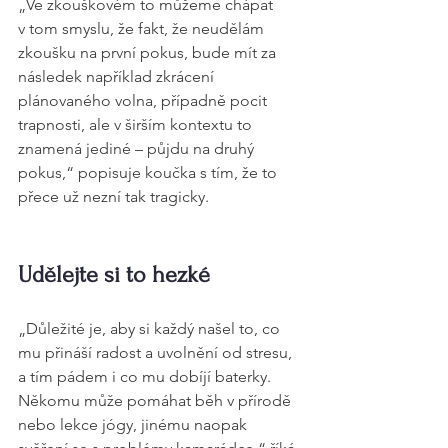
„Ve zkouškovém to můžeme chápat 
v tom smyslu, že fakt, že neudělám 
zkoušku na první pokus, bude mít za 
následek například zkrácení 
plánovaného volna, případně pocit 
trapnosti, ale v širším kontextu to 
znamená jediné – půjdu na druhý 
pokus,“ popisuje koučka s tím, že to 
přece už nezní tak tragicky.
Udělejte si to hezké
„Důležité je, aby si každý našel to, co 
mu přináší radost a uvolnění od stresu, 
a tím pádem i co mu dobíjí baterky. 
Někomu může pomáhat běh v přírodě 
nebo lekce jógy, jinému naopak 