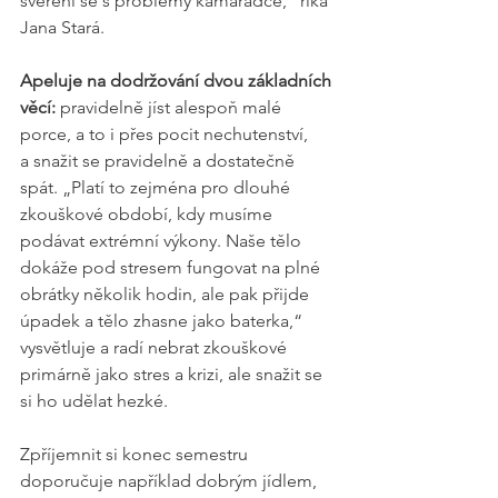
svěření se s problémy kamarádce,“ říká 
Jana Stará.
Apeluje na dodržování dvou základních 
věcí:
 pravidelně jíst alespoň malé 
porce, a to i přes pocit nechutenství, 
a snažit se pravidelně a dostatečně 
spát. „Platí to zejména pro dlouhé 
zkouškové období, kdy musíme 
podávat extrémní výkony. Naše tělo 
dokáže pod stresem fungovat na plné 
obrátky několik hodin, ale pak přijde 
úpadek a tělo zhasne jako baterka,“ 
vysvětluje a radí nebrat zkouškové 
primárně jako stres a krizi, ale snažit se 
si ho udělat hezké.
Zpříjemnit si konec semestru 
doporučuje například dobrým jídlem, 