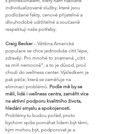
s profesionálem, který nám nabídne 
individualizované služby, které jsou 
podložené fakty, cenově přijatelné a 
dlouhodobě udržitelné a současně 
respektují naše potřeby.
Craig Becker
 – Většina Americké 
populace se chce jednoduše cítit lépe, 
zdravěji. Pro mnohé to znamená „cítit 
se míň nemocně“, a to je důvod, proč 
chodí do wellness center. Výsledkem je 
pak péče, která se zaměřuje na 
eliminaci problémů. 
Podle mě by se 
měli, lidé i wellness centra, zaměřit více 
na aktivní podporu kvalitního života, 
hledání smyslu a spokojenosti.
Problémy tu budou pořád, proto 
bychom spíše pomáhat lidem být těmi, 
kým mohou být, podporovat je a 