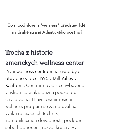
Co si pod slovem "wellness" představí lidé 
na druhé straně Atlantického oceánu?
Trocha z historie 
amerických wellness center
První wellness centrum na světě bylo 
otevřeno v roce 1976 v Mill Valley v 
Kalifornii.
 Centrum bylo sice vybaveno 
vířivkou, ta však sloužila pouze pro 
chvíle volna. Hlavní osmiměsíční 
wellness program se zaměřoval na 
výuku relaxačních technik, 
komunikačních dovedností, podporu 
sebe-hodnocení, rozvoj kreativity a 