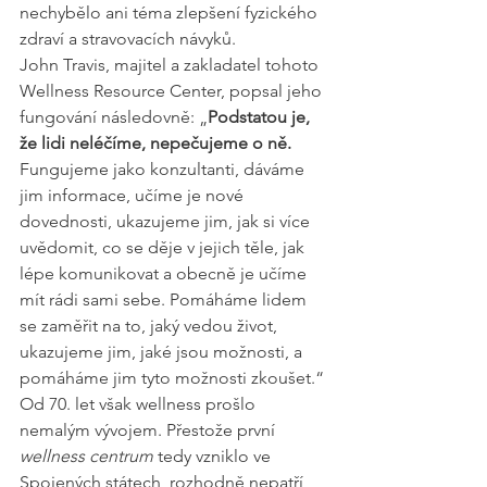
nechybělo ani téma zlepšení fyzického 
zdraví a stravovacích návyků. 
John Travis, majitel a zakladatel tohoto 
Wellness Resource Center, popsal jeho 
fungování následovně: „
Podstatou je, 
že lidi neléčíme, nepečujeme o ně.
Fungujeme jako konzultanti, dáváme 
jim informace, učíme je nové 
dovednosti, ukazujeme jim, jak si více 
uvědomit, co se děje v jejich těle, jak 
lépe komunikovat a obecně je učíme 
mít rádi sami sebe. Pomáháme lidem 
se zaměřit na to, jaký vedou život, 
ukazujeme jim, jaké jsou možnosti, a 
pomáháme jim tyto možnosti zkoušet.“
Od 70. let však wellness prošlo 
nemalým vývojem. Přestože první 
wellness centrum
 tedy vzniklo ve 
Spojených státech, rozhodně nepatří 