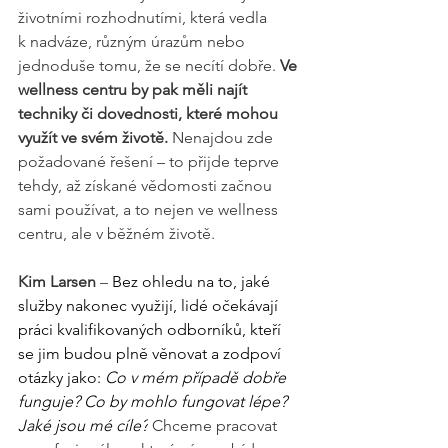
životními rozhodnutími, která vedla 
k nadváze, různým úrazům nebo 
jednoduše tomu, že se necítí dobře. 
Ve 
wellness centru by pak měli najít 
techniky či dovednosti, které mohou 
využít ve svém životě.
 Nenajdou zde 
požadované řešení – to přijde teprve 
tehdy, až získané vědomosti začnou 
sami používat, a to nejen ve wellness 
centru, ale v běžném životě.
Kim Larsen
 – 
Bez ohledu na to, jaké 
služby nakonec využijí, lidé očekávají 
práci kvalifikovaných odborníků, kteří 
se jim budou plně věnovat a zodpoví 
otázky jako: 
Co v mém případě dobře 
funguje? Co by mohlo fungovat lépe? 
Jaké jsou mé cíle?
 Chceme pracovat 