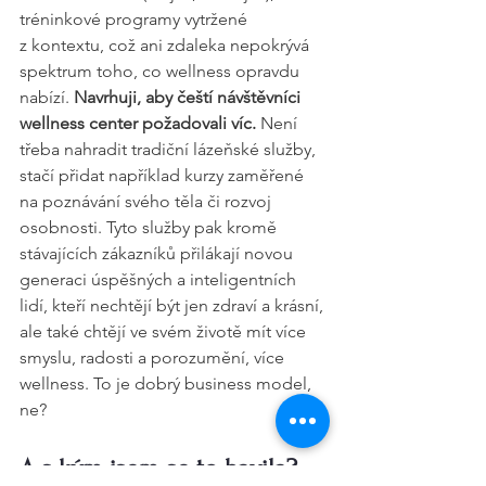
tréninkové programy vytržené 
z kontextu, což ani zdaleka nepokrývá 
spektrum toho, co wellness opravdu 
nabízí. 
Navrhuji, aby čeští návštěvníci 
wellness center požadovali víc.
 Není 
třeba nahradit tradiční lázeňské služby, 
stačí přidat například kurzy zaměřené 
na poznávání svého těla či rozvoj 
osobnosti. Tyto služby pak kromě 
stávajících zákazníků přilákají novou 
generaci úspěšných a inteligentních 
lidí, kteří nechtějí být jen zdraví a krásní, 
ale také chtějí ve svém životě mít více 
smyslu, radosti a porozumění, více 
wellness. To je dobrý business model, 
ne?
A s kým jsem se to bavila?