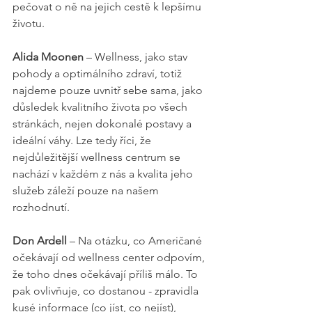
pečovat o ně na jejich cestě k lepšímu 
životu.
Alida Moonen
 – Wellness, jako stav 
pohody a optimálního zdraví, totiž 
najdeme pouze uvnitř sebe sama, jako 
důsledek kvalitního života po všech 
stránkách, nejen dokonalé postavy a 
ideální váhy. Lze tedy říci, že 
nejdůležitější wellness centrum se 
nachází v každém z nás a kvalita jeho 
služeb záleží pouze na našem 
rozhodnutí.
Don Ardell
 – Na otázku, co Američané 
očekávají od wellness center odpovím, 
že toho dnes očekávají příliš málo. To 
pak ovlivňuje, co dostanou - zpravidla 
kusé informace (co jíst, co nejíst), 