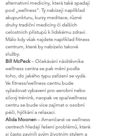
alternativní medicíny, která také spadají 
pod „wellness“. Ty nabízejí například 
akupunkturu, kurzy meditace, různé 
druhy tradiční medicíny či dalších 
celostních přístupů k lidskému zdraví. 
Málo kdy však najdete například fitness 
centrum, které by nabízelo takové 
služby.
Bill McPeck
 – Očekávání návštěvníka 
wellness centra se pak mění podle 
toho, do jakého typu zařízení se vydá. 
Ve fitness/wellness centru bude 
vyžadovat vybavení pro aerobní nebo 
silový trénink, naopak ve spa/wellness 
centru se bude více zajímat o osobní 
péči, hýčkání a relaxaci.
Alida Moonen
 – Američané ve wellness 
centrech hledají řešení problémů, které 
si často zavinili svým životním stylem a 