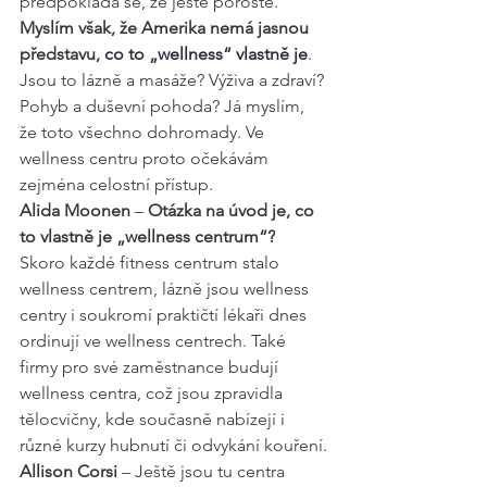
předpokládá se, že ještě poroste. 
Myslím však, že Amerika nemá jasnou 
představu, 
co to „wellness“ vlastně je
. 
Jsou to lázně a masáže? Výživa a zdraví? 
Pohyb a duševní pohoda? Já myslím, 
že toto všechno dohromady. Ve 
wellness centru proto očekávám 
zejména celostní přístup.
Alida Moonen
 – 
Otázka na úvod je, co 
to vlastně je „wellness centrum“?
Skoro každé fitness centrum stalo 
wellness centrem, lázně jsou wellness 
centry i soukromí praktičtí lékaři dnes 
ordinují ve wellness centrech. Také 
firmy pro své zaměstnance budují 
wellness centra, což jsou zpravidla 
tělocvičny, kde současně nabízejí i 
různé kurzy hubnutí či odvykání kouření.
Allison Corsi
 – Ještě jsou tu centra 