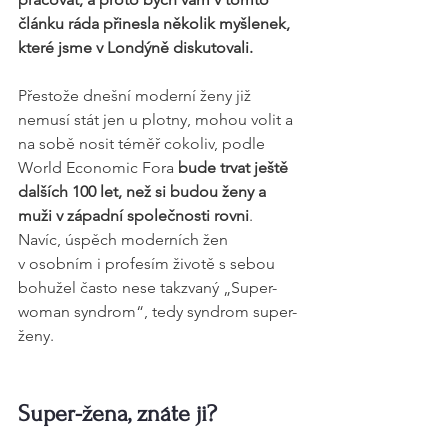
článku ráda přinesla několik myšlenek, 
které jsme v Londýně diskutovali.
Přestože dnešní moderní ženy již 
nemusí stát jen u plotny, mohou volit a 
na sobě nosit téměř cokoliv, podle 
World Economic Fora 
bude trvat ještě 
dalších 100 let, než si budou ženy a 
muži v západní společnosti rovni
. 
Navíc, úspěch moderních žen 
v osobním i profesím životě s sebou 
bohužel často nese takzvaný „Super-
woman syndrom“, tedy syndrom super-
ženy.
Super-žena, znáte ji?