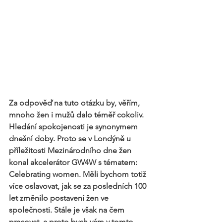
Za odpověď na tuto otázku by, věřím, 
mnoho žen i mužů dalo téměř cokoliv. 
Hledání spokojenosti je synonymem 
dnešní doby. Proto se v Londýně u 
příležitosti Mezinárodního dne žen 
konal akcelerátor GW4W s tématem: 
Celebrating women. Měli bychom totiž 
více oslavovat, jak se za posledních 100 
let změnilo postavení žen ve 
společnosti. Stále je však na čem 
pracovat, a proto bych vám v tomto 