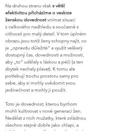
Na druhou stranu však 
s větší 
efektivitou přicházíme o veskrze 
ženskou dovednost
 vnímat situaci 
z celkového nadhledu a současně s 
citlivostí pro malý detail. V tom úplném 
obrazu jsou totiž ženy schopny najít, co 
je „opravdu důležité“ a využít veškerý 
dostupný čas, dovednosti a možnosti, 
aby „to“ udělaly s láskou a péčí (a ten 
zbytek nechaly plavat). K tomu ale 
potřebují trochu prostoru samy pro 
sebe, aby si mohly uvědomit svou 
jedinečnost a mohly ji použít.
Toto je dovednost, kterou bychom 
mohli kultivovat v nové generaci žen. 
Nedělat z nich mužatky, které zvládnou 
všechno stejně dobře jako chlapi, a 