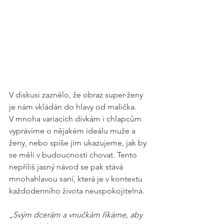
V diskusi zaznělo, že obraz super-ženy 
je nám vkládán do hlavy od malička. 
V mnoha variacích dívkám i chlapcům 
vyprávíme o nějakém ideálu muže a 
ženy, nebo spíše jim ukazujeme, jak by 
se měli v budoucnosti chovat. Tento 
nepříliš jasný návod se pak stává 
mnohahlavou saní, která je v kontextu 
každodenního života neuspokojitelná.
„Svým dcerám a vnučkám říkáme, aby 