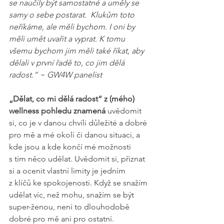
se naučily být samostatné a uměly se 
samy o sebe postarat.  Klukům toto 
neříkáme, ale měli bychom. I oni by 
měli umět uvařit a vyprat. K tomu 
všemu bychom jim měli také říkat, aby 
dělali v první řadě to, co jim dělá 
radost.“ ~ GW4W panelist
„Dělat, co mi dělá radost“ z (mého) 
wellness pohledu znamená
 uvědomit 
si, co je v danou chvíli důležité a dobré 
pro mě a mé okolí či danou situaci, a 
kde jsou a kde končí mé možnosti 
s tím něco udělat. Uvědomit si, přiznat 
si a ocenit vlastní limity je jedním 
z klíčů ke spokojenosti. Když se snažím 
udělat víc, než mohu, snažím se být 
super-ženou, není to dlouhodobě 
dobré pro mě ani pro ostatní.