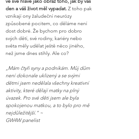
ve své hlavě jako obraz toho, jak by váš 
den a váš život měl vypadat.
 Z toho pak 
vznikají ony žaludeční neurózy 
způsobené pocitem, co děláme není 
dost dobré. Že bychom pro dobro 
svých dětí, své rodiny, kariéry nebo 
světa měly udělat ještě něco jiného, 
než jsme dnes stihly. Ale co?
„Mám čtyři syny a podnikám. Můj dům 
není dokonale uklizený a se svými 
dětmi jsem nedělala všechny kreativní 
aktivity, které dělají matky na plný 
úvazek. Pro své děti jsem ale byla 
spokojenou matkou, a to bylo pro mě 
nejdůležitější.“ ~
GW4W panelist