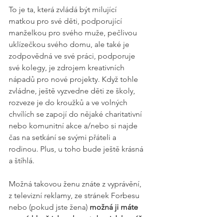
To je ta, která zvládá být milující 
matkou pro své děti, podporující 
manželkou pro svého muže, pečlivou 
uklízečkou svého domu, ale také je 
zodpovědná ve své práci, podporuje 
své kolegy, je zdrojem kreativních 
nápadů pro nové projekty. Když tohle 
zvládne, ještě vyzvedne děti ze školy, 
rozveze je do kroužků a ve volných 
chvílích se zapojí do nějaké charitativní 
nebo komunitní akce a/nebo si najde 
čas na setkání se svými přáteli a 
rodinou. Plus, u toho bude ještě krásná 
a štíhlá.
Možná takovou ženu znáte z vyprávění, 
z televizní reklamy, ze stránek Forbesu 
nebo (pokud jste žena) 
možná ji máte 