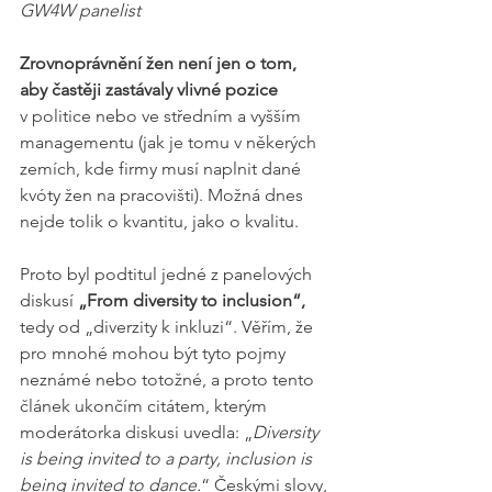
GW4W panelist
Zrovnoprávnění žen není jen o tom, 
aby častěji zastávaly vlivné pozice
v politice nebo ve středním a vyšším 
managementu (jak je tomu v někerých 
zemích, kde firmy musí naplnit dané 
kvóty žen na pracovišti). Možná dnes 
nejde tolik o kvantitu, jako o kvalitu. 
Proto byl podtitul jedné z panelových 
diskusí 
„From diversity to inclusion“,
tedy od „diverzity k inkluzi“. Věřím, že 
pro mnohé mohou být tyto pojmy 
neznámé nebo totožné, a proto tento 
článek ukončím citátem, kterým 
moderátorka diskusi uvedla: „
Diversity 
is being invited to a party, inclusion is 
being invited to dance.
“ Českými slovy, 