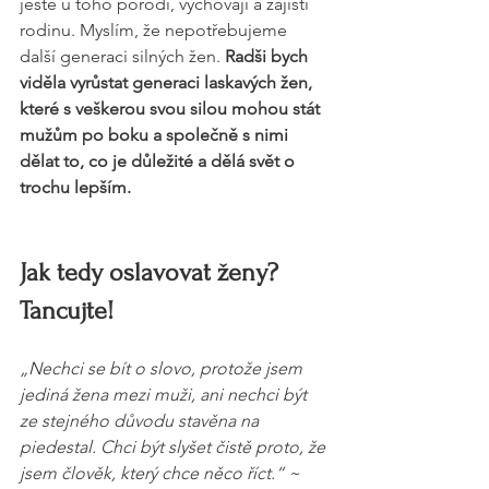
ještě u toho porodí, vychovají a zajistí 
rodinu. Myslím, že nepotřebujeme 
další generaci silných žen. 
Radši bych 
viděla vyrůstat generaci laskavých žen, 
které s veškerou svou silou mohou stát 
mužům po boku a společně s nimi 
dělat to, co je důležité a dělá svět o 
trochu lepším.
Jak tedy oslavovat ženy? 
Tancujte!
„Nechci se bít o slovo, protože jsem 
jediná žena mezi muži, ani nechci být 
ze stejného důvodu stavěna na 
piedestal. Chci být slyšet čistě proto, že 
jsem člověk, který chce něco říct.“ ~ 