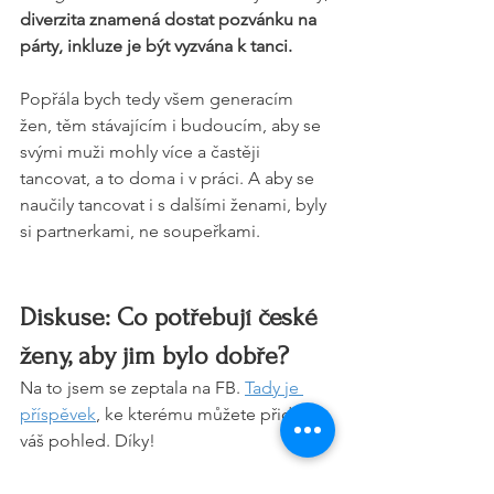
diverzita znamená dostat pozvánku na 
párty, inkluze je být vyzvána k tanci.
Popřála bych tedy všem generacím 
žen, těm stávajícím i budoucím, aby se 
svými muži mohly více a častěji 
tancovat, a to doma i v práci. A aby se 
naučily tancovat i s dalšími ženami, byly 
si partnerkami, ne soupeřkami.
Diskuse: Co potřebují české 
ženy, aby jim bylo dobře?
Na to jsem se zeptala na FB. 
Tady je 
příspěvek
, ke kterému můžete přidat i 
váš pohled. Díky!