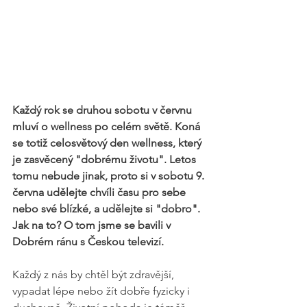
Každý rok se druhou sobotu v červnu 
mluví o wellness po celém světě. Koná 
se totiž celosvětový den wellness, který 
je zasvěcený "dobrému životu". Letos 
tomu nebude jinak, proto si v sobotu 9. 
června udělejte chvíli času pro sebe 
nebo své blízké, a udělejte si "dobro". 
Jak na to? O tom jsme se bavili v 
Dobrém ránu s Českou televizí.
Každý z nás by chtěl být zdravější, 
vypadat lépe nebo žít dobře fyzicky i 