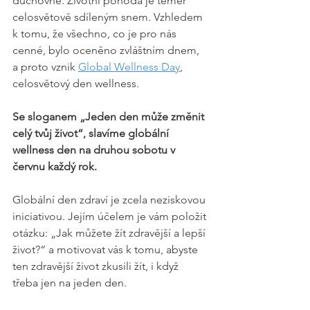
duchovně. Životní pohoda je téměř 
celosvětově sdíleným snem. Vzhledem 
k tomu, že všechno, co je pro nás 
cenné, bylo oceněno zvláštním dnem, 
a proto vznik 
Global Wellness Day
, 
celosvětový den wellness.
Se sloganem „Jeden den může změnit 
celý tvůj život“, slavíme globální 
wellness den na druhou sobotu v 
červnu každý rok.
Globální den zdraví je zcela neziskovou 
iniciativou. Jejím účelem je vám položit 
otázku: „Jak můžete žít zdravější a lepší 
život?“ a motivovat vás k tomu, abyste 
ten zdravější život zkusili žít, i když 
třeba jen na jeden den.