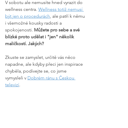
V sobotu ale nemusíte hned vyrazit do 
wellness centra. 
Wellness totiž nemusí 
být jen o procedurách
, ale patří k němu 
i všemožné kousky radosti a 
spokojenosti.
 Můžete pro sebe a své 
blízké proto udělat i "jen" několik 
maličkostí. Jakých? 
Zkuste se zamyslet, určitě vás něco 
napadne, ale kdyby přeci jen inspirace 
chyběla, podívejte se, co jsme 
vymysleli v 
Dobrém ránu s Českou 
televizí
.