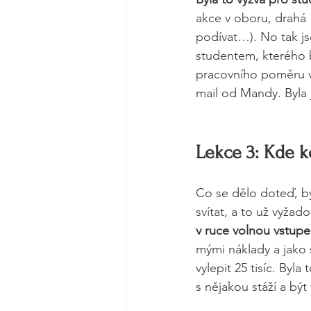
akce v oboru, drahá 
podívat…). No tak js
studentem, kterého b
pracovního poměru v
mail od Mandy. Byla 
Lekce 3: Kde ko
Co se dělo doteď, by
svítat, a to už vyžad
v ruce volnou vstup
mými náklady a jako 
vylepit 25 tisíc. Byla
s nějakou stáží a být