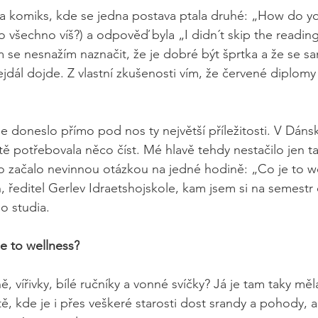
la komiks, kde se jedna postava ptala druhé: „How do yo
o všechno víš?) a odpověď byla „I didn´t skip the readin
ím se nesnažím naznačit, že je dobré být šprtka a že se 
jdál dojde. Z vlastní zkušenosti vím, že červené diplom
 doneslo přímo pod nos ty největší příležitosti. V Dáns
tě potřebovala něco číst. Mé hlavě tehdy nestačilo jen t
začalo nevinnou otázkou na jedné hodině: „Co je to wel
, ředitel Gerlev Idraetshojskole, kam jsem si na semestr 
o studia.
je to wellness?
ě, vířivky, bílé ručníky a vonné svíčky? Já je tam taky měl
ě, kde je i přes veškeré starosti dost srandy a pohody, 