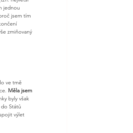
m jednou 
proč jsem tím 
končení 
ýše zmiňovaný 
lo ve tmě 
ce. 
Měla jsem 
enky byly však 
 do Států 
pojit výlet 