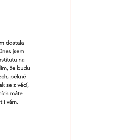
em dostala 
Dnes jsem 
stitutu na 
dím, že budu 
ech, pěkně 
k se z věcí, 
dcích máte 
t i vám.