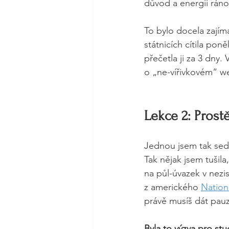
důvod a energii ráno 
To bylo docela zajím
státnicích cítila pon
přečetla ji za 3 dny.
o „ne-vířivkovém“ we
Lekce 2: Prostě
Jednou jsem tak sedě
Tak nějak jsem tušila
na půl-úvazek v nezis
z amerického 
Nation
právě musíš dát pau
Byla to výzva pro stu