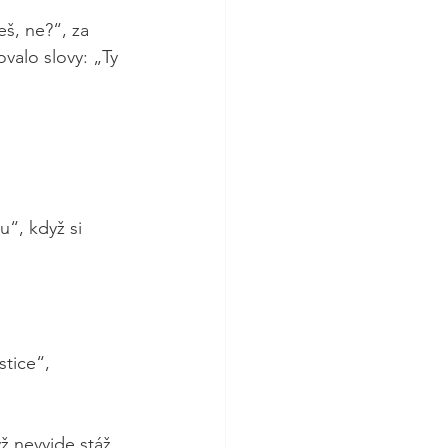
š, ne?“, za 
valo slovy: „Ty 
“, když si 
tice“, 
yž nevyjde stáž, 