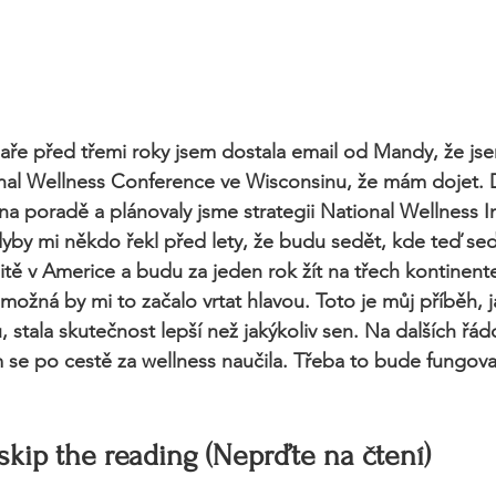
 jaře před třemi roky jsem dostala email od Mandy, že js
nal Wellness Conference ve Wisconsinu, že mám dojet. 
a poradě a plánovaly jsme strategii National Wellness In
dyby mi někdo řekl před lety, že budu sedět, kde teď se
itě v Americe a budu za jeden rok žít na třech kontinent
možná by mi to začalo vrtat hlavou. Toto je můj příběh, ja
u, stala skutečnost lepší než jakýkoliv sen. Na dalších řá
m se po cestě za wellness naučila. Třeba to bude fungova
 skip the reading (Neprďte na čtení)