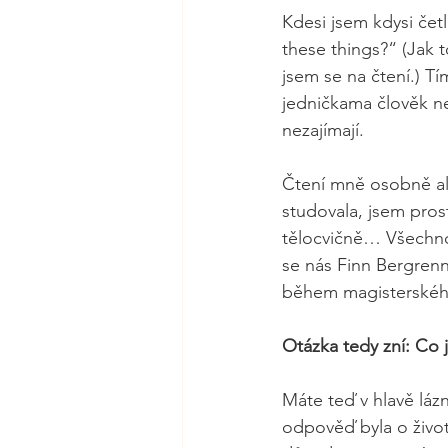
Kdesi jsem kdysi čet
these things?“ (Jak t
jsem se na čtení.) T
jedničkama člověk ne
nezajímají.
Čtení mně osobně ale
studovala, jsem pros
tělocvičně… Všechno 
se nás Finn Bergrenn
během magisterskéh
Otázka tedy zní: Co 
Máte teď v hlavě lázn
odpověď byla o život