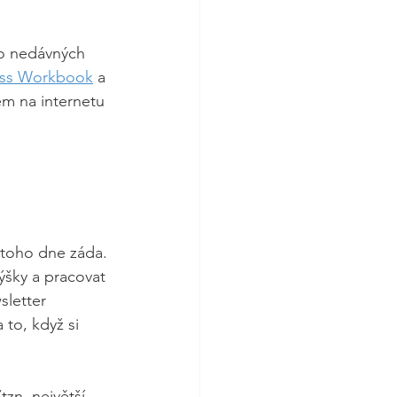
po nedávných 
ess Workbook
 a 
em na internetu 
 toho dne záda. 
ýšky a pracovat 
sletter 
 to, když si 
(tzn. největší 