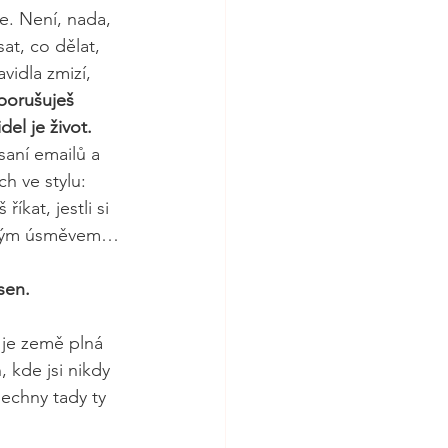
e. Není, nada, 
t, co dělat, 
vidla zmizí, 
porušuješ 
del je život.
saní emailů a 
h ve stylu: 
kat, jestli si 
ickým úsměvem…
 sen.
o je země plná 
 kde jsi nikdy 
echny tady ty 