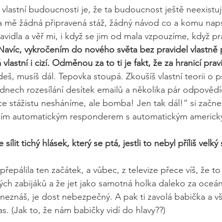
 vlastní budoucnosti je, že ta budoucnost ještě neexistuj
 mě žádná připravená stáž, žádný návod co a komu napsa
vidla a věř mi, i když se jim od mala vzpouzíme, když pra
Navíc, vykročením do nového světa bez pravidel vlastně 
vlastní i cizí. Odměnou za to ti je fakt, že za hranicí pravi
deš, musíš dál. Tepovka stoupá. Zkoušíš vlastní teorii o p
dnech rozesílání desítek emailů a několika pár odpovědíc
 stážistu nesháníme, ale bomba! Jen tak dál!“ si začneš ří
dním automatickým responderem s automatickým amer
sílit tichý hlásek, který se ptá, jestli to nebyl příliš velký
epřepálila ten začátek, a vůbec, z televize přece víš, že t
ch zabijáků a že jet jako samotná holka daleko za oceán,
neznáš, je dost nebezpečný. A pak ti zavolá babička a vš
s. (Jak to, že nám babičky vidí do hlavy??)