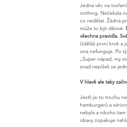
Jedna věc na tvoření
nothing. Nečekala na
co nedělat. Žádná pra
může to být děsivé. 
všechna pravidla. Svá 
Uděláš první krok a j
ona nefunguje. Po tý
„Super nápad, my sice
snad nepíšeš se je
V hlavě ale taky začne 
Jestli jsi to trochu n
hamburgerů a sériový
nebyla a nikoho tam 
obavy zopakuje nahla