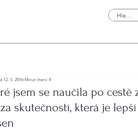
rá
12. 5. 2016
Minut čtení: 8
teré jsem se naučila po cestě 
za skutečností, která je lepš
sen