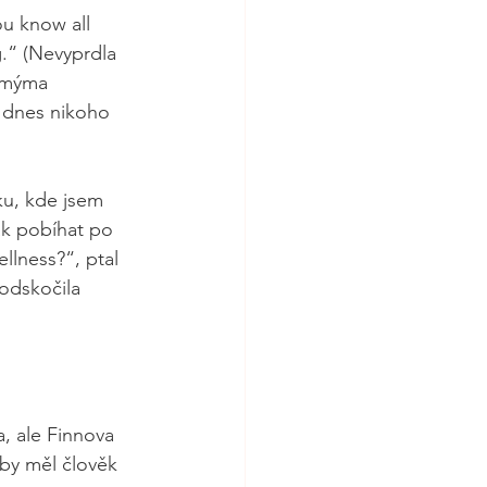
u know all 
g.“ (Nevyprdla 
samýma 
y dnes nikoho 
ku, kde jsem 
ak pobíhat po 
lness?“, ptal 
odskočila 
a, ale Finnova 
aby měl člověk 