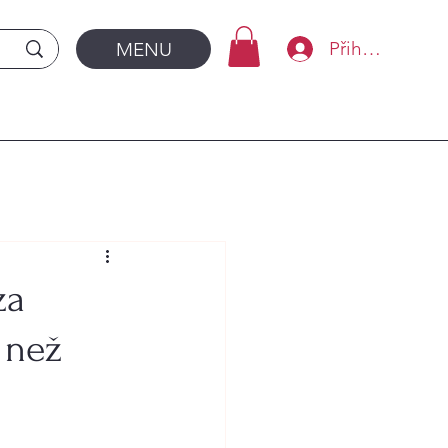
Přihlásit se
MENU
za
í než