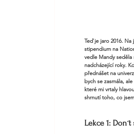
Teď je jaro 2016. Na
stipendium na Natio
vedle Mandy seděla n
nadcházející roky. K
přednášet na univerz
bych se zasmála, ale 
které mi vrtaly hlavo
shrnutí toho, co jse
Lekce 1: Don´t