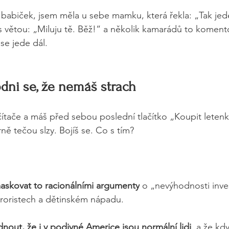
babiček, jsem měla u sebe mamku, která řekla: „Tak jede
s větou: „Miluju tě. Běž!“ a několik kamarádů to komento
se jede dál.
dni se, že nemáš strach
čítače a máš před sebou poslední tlačítko „Koupit letenku
rně tečou slzy. Bojíš se. Co s tím? 
maskovat to racionálními argumenty
 o „nevýhodnosti inves
eroristech a dětinském nápadu.
out, že i v podivné Americe jsou normální lidi
, a že kd