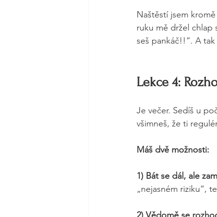
Naštěstí jsem kromě 
ruku mě držel chlap 
seš pankáč!!“. A tak 
Lekce 4: Rozho
Je večer. Sedíš u po
všimneš, že ti regulé
Máš dvě možnosti:
1)
Bát se dál, ale za
„nejasném riziku“, t
2)
Vědomě se rozhodn