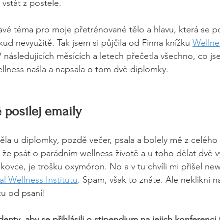
vstát z postele.
avé téma pro moje přetrénované tělo a hlavu, která se 
ěkud nevyužitě. Tak jsem si půjčila od Finna knížku 
Welln
 V následujících měsících a letech přečetla všechno, co js
llness našla a napsala o tom dvě diplomky.
 posílej emaily
la u diplomky, pozdě večer, psala a bolely mě z celého
, že psát o parádním wellness životě a u toho dělat dvě v
kovce, je trošku oxymóron. No a v tu chvíli mi přišel new
al Wellness Institutu
. Spam, však to znáte. Ale neklikni na
zu od psaní!
denty, aby se přihlásili o stipendium na jejich konferenci
 