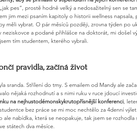
„jak pes“, prostě hodně velký a nedosažitelný sen se ta
em jim mezi psaním kapitoly o historii wellness napsala, 
y měli vybrat. O pár měsíců později, zrovna týden po u
 neziskovce a podané přihlášce na doktorát, mi došel v
jsem tím studentem, kterého vybrali.
nčí pravidla, začíná život
la sranda. Střílení do tmy. S emailem od Mandy ale zača
ovalo nějaká rozhodnutí a s nimi ruku v ruce jdoucí investi
enku na nejhustodémonskykrutopřísnější konferenci
, let
studentce bez práce se mi moc nechtělo za 4denní výlet
 to ale nabídka, která se neopakuje, tak jsem se rozhodla s
 ve státech dva měsíce.